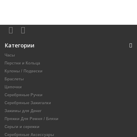
Категории
Часы
Перстни и Кольца
Кулоны / Подвески
Браслеты
Цепочки
Серебряные Ручки
Серебряные Зажигалки
Зажимы для Денег
Пряжки Для Ремня / Бляхи
Серьги и сережки
Серебряные Аксессуары