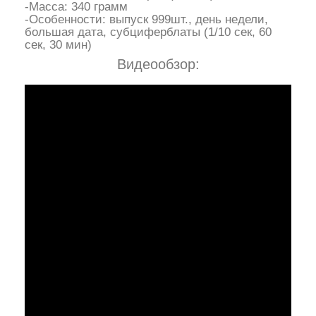
-Масса: 340 грамм
-Особенности: выпуск 999шт., день недели,
большая дата, субциферблаты (1/10 сек, 60
сек, 30 мин)
Видеообзор: