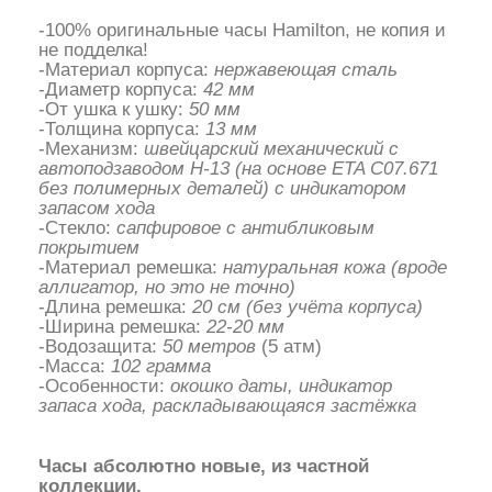
-100% оригинальные часы Hamilton, не копия и
не подделка!
-Материал корпуса:
нержавеющая сталь
-Диаметр корпуса:
42 мм
-От ушка к ушку:
50 мм
-Толщина корпуса:
13 мм
-Механизм:
швейцарский механический с
автоподзаводом H-13 (на основе ETA C07.671
без полимерных деталей) с индикатором
запасом хода
-Стекло:
сапфировое с антибликовым
покрытием
-Материал ремешка:
натуральная кожа (вроде
аллигатор, но это не точно)
-Длина ремешка:
20 см (без учёта корпуса)
-Ширина ремешка:
22-20 мм
-Водозащита:
50 метров
(5 атм)
-Масса:
102 грамма
-Особенности:
окошко даты, индикатор
запаса хода, раскладывающаяся застёжка
Часы абсолютно новые, из частной
коллекции.