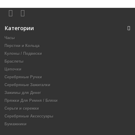
Категории
Часы
Перстни и Кольца
Кулоны / Подвески
Браслеты
Цепочки
Серебряные Ручки
Серебряные Зажигалки
Зажимы для Денег
Пряжки Для Ремня / Бляхи
Серьги и сережки
Серебряные Аксессуары
Бумажники