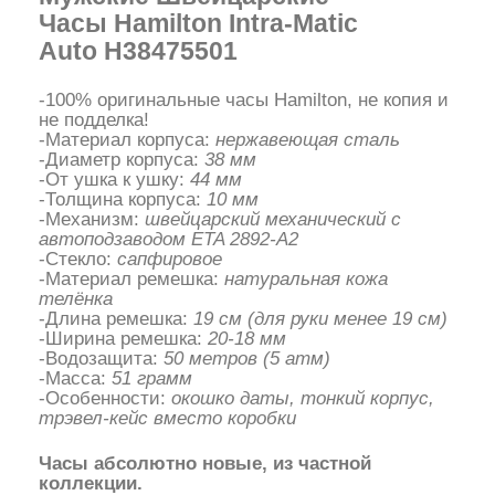
Часы Hamilton Intra-Matic
Auto H38475501
-100% оригинальные часы Hamilton, не копия и
не подделка!
-Материал корпуса:
нержавеющая сталь
-Диаметр корпуса:
38 мм
-От ушка к ушку:
44 мм
-Толщина корпуса:
10 мм
-Механизм:
швейцарский механический с
автоподзаводом ETA 2892-A2
-Стекло:
сапфировое
-Материал ремешка:
натуральная кожа
телёнка
-Длина ремешка:
19 см (для руки менее 19 см)
-Ширина ремешка:
20-18 мм
-Водозащита:
50 метров (5 атм)
-Масса:
51 грамм
-Особенности:
окошко даты, тонкий корпус,
трэвел-кейс вместо коробки
Часы абсолютно новые, из частной
коллекции.