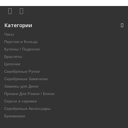
Категории
Часы
Перстни и Кольца
Кулоны / Подвески
Браслеты
Цепочки
Серебряные Ручки
Серебряные Зажигалки
Зажимы для Денег
Пряжки Для Ремня / Бляхи
Серьги и сережки
Серебряные Аксессуары
Бумажники