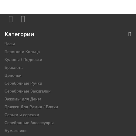
Категории
Часы
Перстни и Кольца
Кулоны / Подвески
Браслеты
Цепочки
Серебряные Ручки
Серебряные Зажигалки
Зажимы для Денег
Пряжки Для Ремня / Бляхи
Серьги и сережки
Серебряные Аксессуары
Бумажники