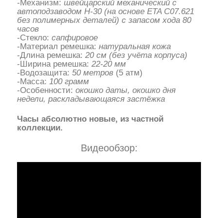
-Механизм:
швейцарский механический с
автоподзаводом H-30 (на основе ETA C07.621
без полимерных деталей) с запасом хода 80
часов
-Стекло:
сапфировое
-Материал ремешка:
натуральная кожа
-Длина ремешка:
20 см (без учёта корпуса)
-Ширина ремешка:
22-20 мм
-Водозащита:
50 метров
(5 атм)
-Масса:
100 грамм
-Особенности:
окошко даты, окошко дня
недели, раскладывающаяся застёжка
Часы абсолютно новые, из частной
коллекции.
Видеообзор: