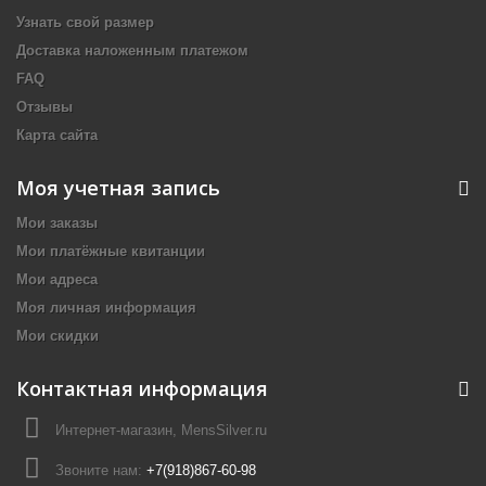
Узнать свой размер
Доставка наложенным платежом
FAQ
Отзывы
Карта сайта
Моя учетная запись
Мои заказы
Мои платёжные квитанции
Мои адреса
Моя личная информация
Мои скидки
Контактная информация
Интернет-магазин, MensSilver.ru
Звоните нам:
+7(918)867-60-98