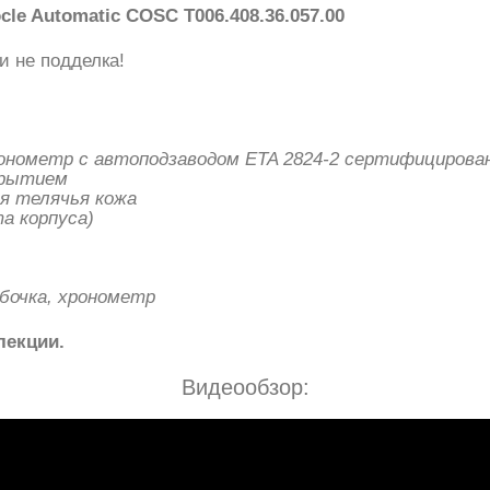
le Automatic COSC T006.408.36.057.00
и не подделка!
онометр с автоподзаводом ETA 2824-2
сертифицирова
крытием
я телячья кожа
а корпуса)
бочка, хронометр
лекции.
Видеообзор: