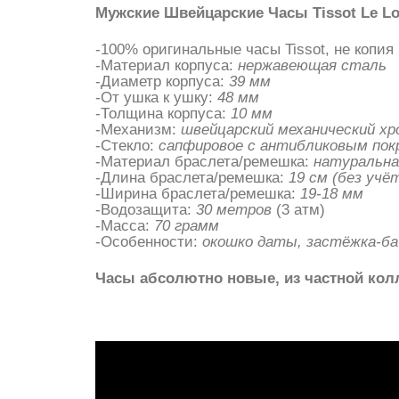
Мужские Швейцарские Часы Tissot Le Loc
-100% оригинальные часы Tissot, не копия 
-Материал корпуса:
нержавеющая сталь
-Диаметр корпуса:
39 мм
-От ушка к ушку:
48 мм
-Толщина корпуса:
10 мм
-Механизм:
швейцарский механический хр
-Стекло:
сапфировое с антибликовым по
-Материал браслета/ремешка:
натуральна
-Длина браслета/ремешка:
19 см (без учёт
-Ширина браслета/ремешка:
19-18 мм
-Водозащита:
30 метров
(3 атм)
-Масса:
70 грамм
-Особенности:
окошко даты, застёжка-ба
Часы абсолютно новые, из частной кол