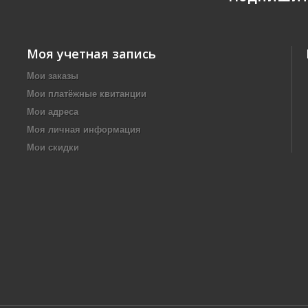
Моя учетная запись
Мои заказы
Мои платёжные квитанции
Мои адреса
Моя личная информация
Мои скидки