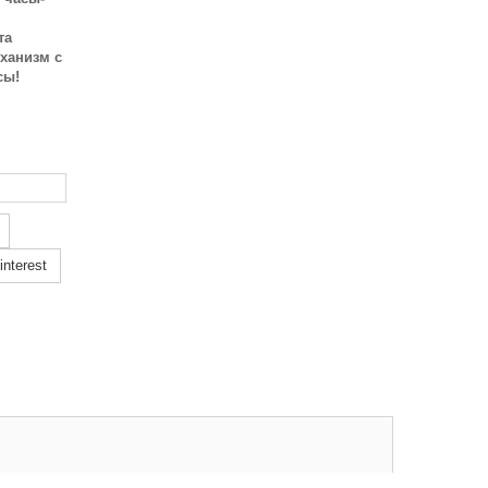
та
ханизм с
сы!
nterest