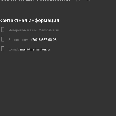
Контактная информация
Интернет-магазин, MensSilver.ru
Звоните нам:
+7(918)867-60-98
E-mail:
mail@menssilver.ru