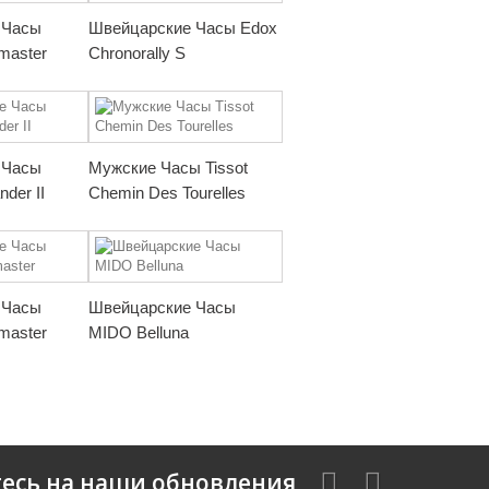
 Часы
Швейцарские Часы Edox
master
Chronorally S
 Часы
Мужские Часы Tissot
der II
Chemin Des Tourelles
 Часы
Швейцарские Часы
master
MIDO Belluna
есь на наши обновления