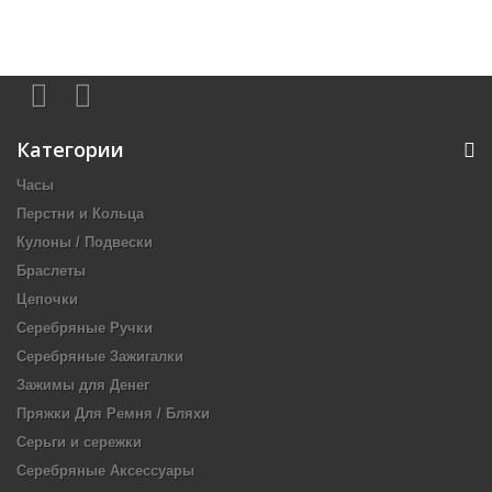
Категории
Часы
Перстни и Кольца
Кулоны / Подвески
Браслеты
Цепочки
Серебряные Ручки
Серебряные Зажигалки
Зажимы для Денег
Пряжки Для Ремня / Бляхи
Серьги и сережки
Серебряные Аксессуары