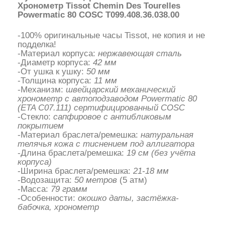
Хронометр Tissot Chemin Des Tourelles
Powermatic 80 COSC T099.408.36.038.00
-100% оригинальные часы Tissot, не копия и не
подделка!
-Материал корпуса:
нержавеющая сталь
-Диаметр корпуса:
42 мм
-От ушка к ушку:
50 мм
-Толщина корпуса:
11 мм
-Механизм:
швейцарский механический
хронометр с автоподзаводом Powermatic 80
(ETA C07.111)
сертифицированный COSC
-Стекло:
сапфировое с антибликовым
покрытием
-Материал браслета/ремешка:
натуральная
телячья кожа с тиснением под аллигатора
-Длина браслета/ремешка:
19 см (без учёта
корпуса)
-Ширина браслета/ремешка:
21-18 мм
-Водозащита:
50 метров
(5 атм)
-Масса:
79 грамм
-Особенности:
окошко даты, застёжка-
бабочка, хронометр