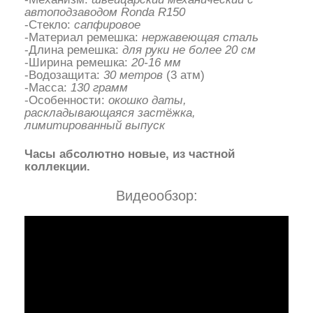
автоподзаводом Ronda R150
-Стекло:
сапфировое
-Материал ремешка:
нержавеющая сталь
-Длина ремешка:
для руки не более 20 см
-Ширина ремешка:
20-16 мм
-Водозащита:
30 метров
(3 атм)
-Масса:
130 грамм
-Особенности:
окошко даты,
раскладывающаяся застёжка,
лимитированный выпуск
Часы абсолютно новые, из частной
коллекции.
Видеообзор: