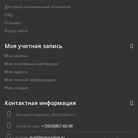
Доставка наложенным платежом
FAQ
Отзывы
Карта сайта
Моя учетная запись
Мои заказы
Мои платёжные квитанции
Мои адреса
Моя личная информация
Мои скидки
Контактная информация
Интернет-магазин, MensSilver.ru
Звоните нам:
+7(918)867-60-98
E-mail:
mail@menssilver.ru