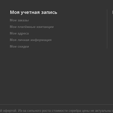
Моя учетная запись
Мои заказы
Мои платёжные квитанции
Мои адреса
Моя личная информация
Мои скидки
офертой. Из-за сильного роста стоимости серебра цены не актуальны и