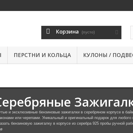
Корзина
(пусто)
Ы
ПЕРСТНИ И КОЛЬЦА
КУЛОНЫ / ПОДВЕ
Серебряные Зажигал
утые и эксклюзивные бензиновые зажигалки в серебряном корпусе в бай
аконами или черепами. Уникальный и оригинальный подарок для любого 
казать бензиновую зажигалку в корпусе из серебра 925 пробы ручной рабо
е