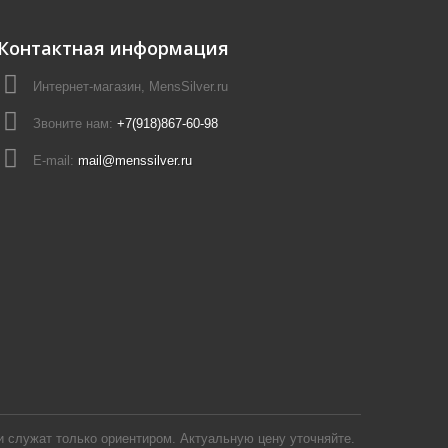
Контактная информация
Интернет-магазин, MensSilver.ru
Звоните нам:
+7(918)867-60-98
E-mail:
mail@menssilver.ru
 служат только ориентиром. Актуальную цену уточняйте.