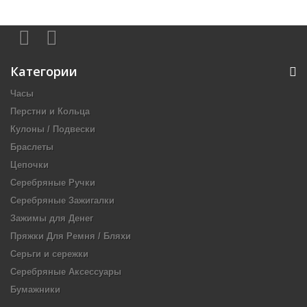
Категории
Часы
Перстни и Кольца
Кулоны / Подвески
Браслеты
Цепочки
Серебряные Ручки
Серебряные Зажигалки
Зажимы для Денег
Пряжки Для Ремня / Бляхи
Серьги и сережки
Серебряные Аксессуары
Бумажники