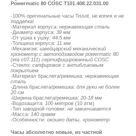
Powermatic 80 COSC T101.408.22.031.00
-100% оригинальные часы Tissot, не копия и не
подделка!
-Материал корпуса:
нержавеющая сталь
-Диаметр корпуса:
39 мм
-От ушка к ушку:
44.5 мм
-Толщина корпуса:
11 мм
-Механизм:
швейцарский механический
хронометр с автоподзаводом powermatic 80
(eta c07.111
)
сертифицированный COSC
-Стекло:
сапфировое с антибликовым
покрытием
-Материал браслета/ремешка:
нержавеющая
сталь
-Длина браслета/ремешка:
для руки не более
20 см
-Ширина браслета/ремешка:
20-18 мм
-Водозащита:
100 метров
(10 атм)
-Тип заводной головки:
не завинчивается
-Масса:
140 грамм
-Особенности:
окошко даты, хронометр
Часы абсолютно новые, из частной