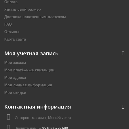
Оплата
Узнать свой размер
Доставка наложенным платежом
FAQ
Отзывы
Карта сайта
Моя учетная запись
Мои заказы
Мои платёжные квитанции
Мои адреса
Моя личная информация
Мои скидки
Контактная информация
Интернет-магазин, MensSilver.ru
Звоните нам:
+7(918)867-60-98