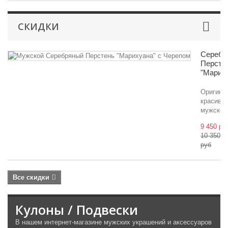
СКИДКИ
Серебр
Персте
"Марих
Оригина
красивы
мужской.
9 450 ру
10 350
руб
Все скидки
Кулоны / Подвески
В нашем интернет-магазине мужских украшений и аксессуаров