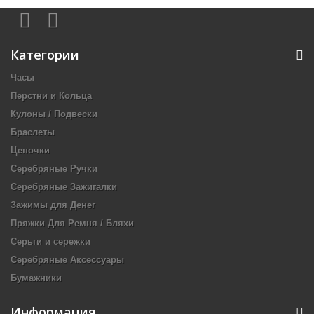
Категории
Часы
Перстни и Кольца
Кулоны / Подвески
Браслеты
Цепочки
Серебряные Ручки
Серебряные Зажигалки
Зажимы для Денег
Пряжки Для Ремня / Бляхи
Серьги и сережки
Серебряные Аксессуары
Бумажники
Информация