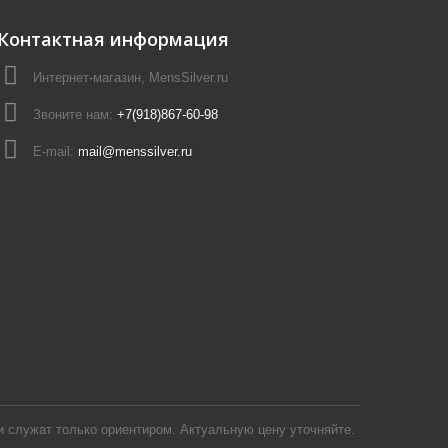
Контактная информация
Интернет-магазин, MensSilver.ru
Звоните нам:
+7(918)867-60-98
E-mail:
mail@menssilver.ru
 служат только ориентиром. Актуальную цену уточняйте.