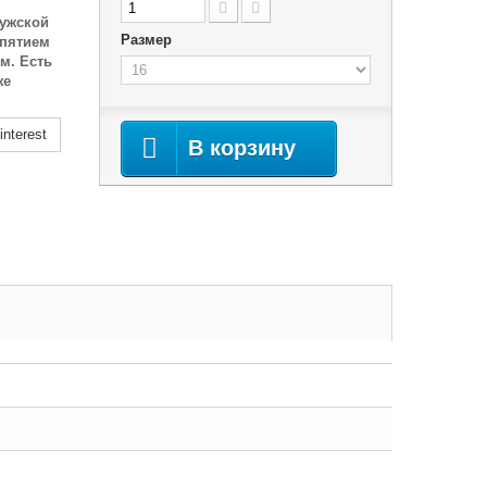
ужской
Размер
спятием
м. Есть
же
nterest
В корзину