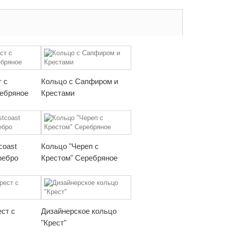
т с
Кольцо с Сапфиром и
ебряное
Крестами
coast
Кольцо "Череп с
ребро
Крестом" Серебряное
ест с
Дизайнерское кольцо
"Крест"