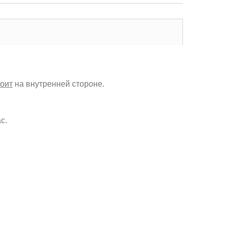
оит
на внутренней стороне.
с.