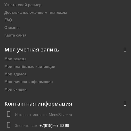
Узнать свой размер
Доставка наложенным платежом
FAQ
Отзывы
Карта сайта
Моя учетная запись
Мои заказы
Мои платёжные квитанции
Мои адреса
Моя личная информация
Мои скидки
Контактная информация
Интернет-магазин, MensSilver.ru
Звоните нам:
+7(918)867-60-98