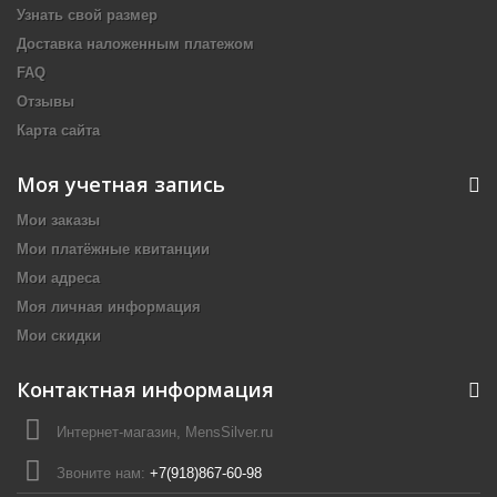
Узнать свой размер
Доставка наложенным платежом
FAQ
Отзывы
Карта сайта
Моя учетная запись
Мои заказы
Мои платёжные квитанции
Мои адреса
Моя личная информация
Мои скидки
Контактная информация
Интернет-магазин, MensSilver.ru
Звоните нам:
+7(918)867-60-98