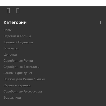
Категории
Часы
Перстни и Кольца
Кулоны / Подвески
Браслеты
Цепочки
Серебряные Ручки
Серебряные Зажигалки
Зажимы для Денег
Пряжки Для Ремня / Бляхи
Серьги и сережки
Серебряные Аксессуары
Бумажники