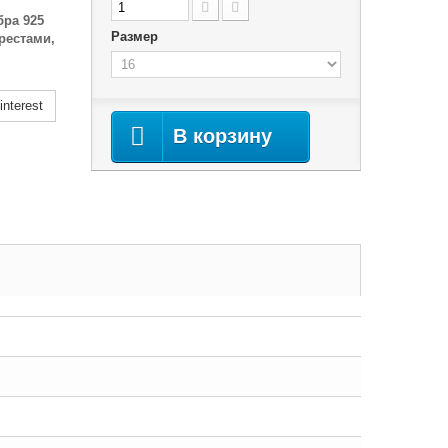
бра 925
Размер
рестами,
nterest
В корзину