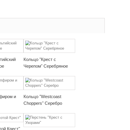
тийский
Кольцо "Крест с
ое
Черепом" Серебряное
фиром и
Кольцо "Westcoast
Choppers" Серебро
той Крест"