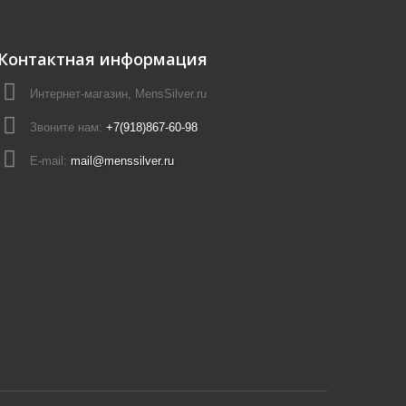
Контактная информация
Интернет-магазин, MensSilver.ru
Звоните нам:
+7(918)867-60-98
E-mail:
mail@menssilver.ru