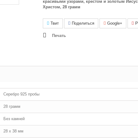
красивыми узорами, крестом и золотым Иису
Христом, 28 грамм
Твит
Поделиться
Google+
Pi
Печать
Серебро 925 пробы
28 грамм
Без камней
28 х 38 мм