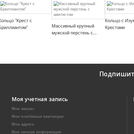
Кольцо "Крест с
Кольцо с Изу
Массивный крупный
Бриллиантом"
Крестами
мужской перстень с...
Подпишит
Моя учетная запись
Мои заказы
Мои платёжные квитанции
Мои адреса
Моя личная информация