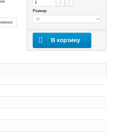
сом
Размер
nterest
В корзину