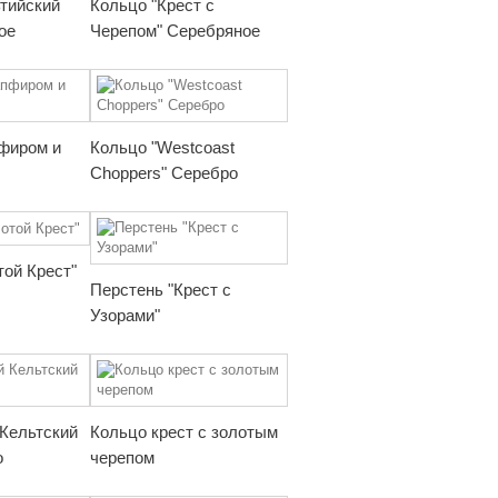
тийский
Кольцо "Крест с
ое
Черепом" Серебряное
фиром и
Кольцо "Westcoast
Choppers" Серебро
той Крест"
Перстень "Крест с
Узорами"
Кельтский
Кольцо крест с золотым
о
черепом