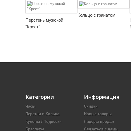
Кольцо с гранатом
Перстень мужской
"Крест"
Категории
Информация
Часы
Скидки
Перстни и Кольца
Новые товары
Кулоны / Подвески
Лидеры продаж
Браслеты
Связаться с нами