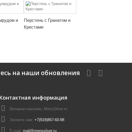
мрудом и
Перстень с Гранатом и
Крестами
есь на наши обновления
Контактная информация
Интернет-магазин, MensSilver.ru
Звоните нам:
+7(918)867-60-98
E-mail:
mail@menssilver.ru