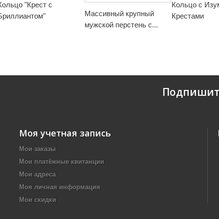
Кольцо "Крест с
Кольцо с Изу
Массивный крупный
Бриллиантом"
Крестами
мужской перстень с...
Подпишит
Моя учетная запись
Мои заказы
Мои платёжные квитанции
Мои адреса
Моя личная информация
Мои скидки