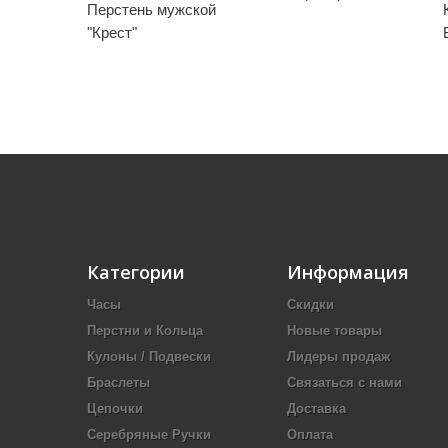
Перстень мужской
"Крест"
Категории
Информация
Часы
Скидки
Перстни и Кольца
Новые товары
Кулоны / Подвески
Лидеры продаж
Браслеты
Связаться с нами
Цепочки
Доставка
Серебряные Ручки
Оплата