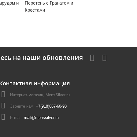
мрудом и
Перстень с Гранатом и
Крестами
есь на наши обновления
Контактная информация
Интернет-магазин, MensSilver.ru
Звоните нам:
+7(918)867-60-98
E-mail:
mail@menssilver.ru