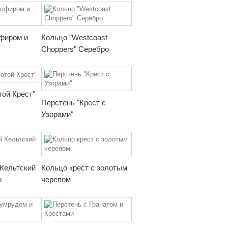
фиром и
Кольцо "Westcoast
Choppers" Серебро
той Крест"
Перстень "Крест с
Узорами"
Кельтский
Кольцо крест с золотым
о
черепом