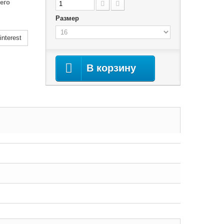
его
Размер
nterest
В корзину