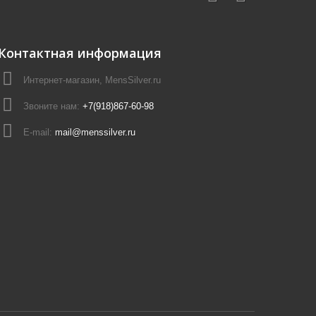
Контактная информация
Интернет-магазин, MensSilver.ru
Звоните нам:
+7(918)867-60-98
E-mail:
mail@menssilver.ru