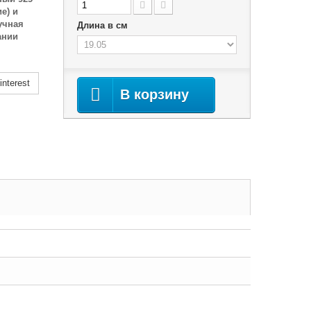
е) и
учная
Длина в см
ании
nterest
В корзину