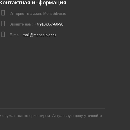
Контактная информация
Интернет-магазин, MensSilver.ru
Звоните нам:
+7(918)867-60-98
E-mail:
mail@menssilver.ru
 служат только ориентиром. Актуальную цену уточняйте.