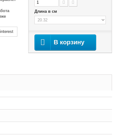
абота
Длина в см
иже
nterest
В корзину