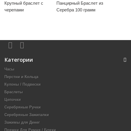
Крупный браслет с
Панцирный Браслет из
черепами
Серебра 100 грамм
Категории
Часы
Перстни и Кольца
Кулоны / Подвески
Браслеты
Цепочки
Серебряные Ручки
Серебряные Зажигалки
Зажимы для Денег
Пряжки Для Ремня / Бляхи