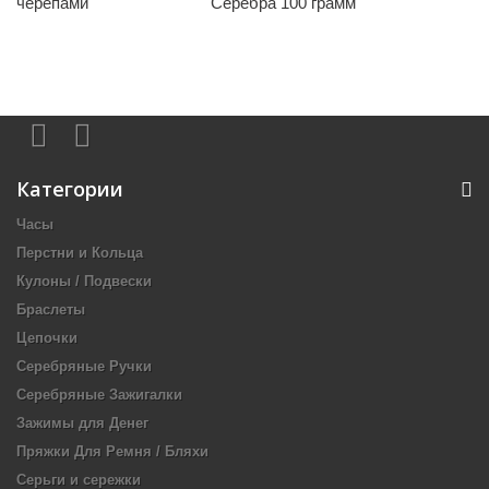
черепами
Серебра 100 грамм
Категории
Часы
Перстни и Кольца
Кулоны / Подвески
Браслеты
Цепочки
Серебряные Ручки
Серебряные Зажигалки
Зажимы для Денег
Пряжки Для Ремня / Бляхи
Серьги и сережки