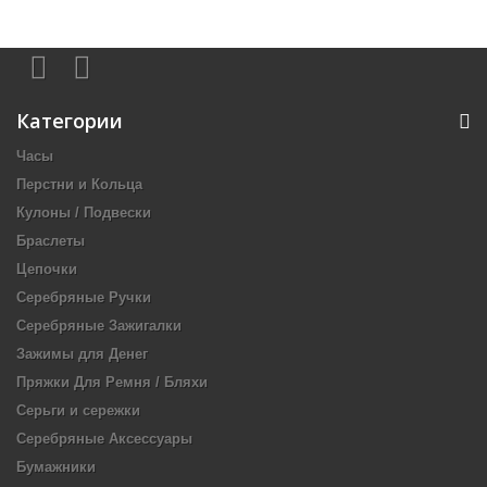
Категории
Часы
Перстни и Кольца
Кулоны / Подвески
Браслеты
Цепочки
Серебряные Ручки
Серебряные Зажигалки
Зажимы для Денег
Пряжки Для Ремня / Бляхи
Серьги и сережки
Серебряные Аксессуары
Бумажники