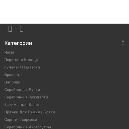
Категории
Часы
Перстни и Кольца
Кулоны / Подвески
Браслеты
Цепочки
Серебряные Ручки
Серебряные Зажигалки
Зажимы для Денег
Пряжки Для Ремня / Бляхи
Серьги и сережки
Серебряные Аксессуары