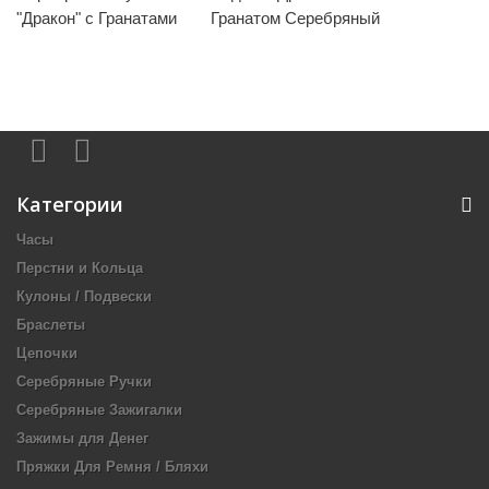
"Дракон" с Гранатами
Гранатом Серебряный
Категории
Часы
Перстни и Кольца
Кулоны / Подвески
Браслеты
Цепочки
Серебряные Ручки
Серебряные Зажигалки
Зажимы для Денег
Пряжки Для Ремня / Бляхи