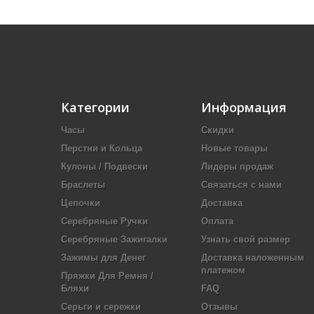
Категории
Информация
Часы
Скидки
Перстни и Кольца
Новые товары
Кулоны / Подвески
Лидеры продаж
Браслеты
Связаться с нами
Цепочки
Доставка
Серебряные Ручки
Оплата
Серебряные Зажигалки
Узнать свой размер
Зажимы для Денег
Доставка наложенным
платежом
Пряжки Для Ремня /
Бляхи
FAQ
Серьги и сережки
Отзывы