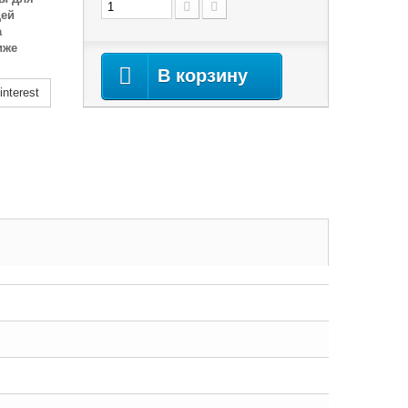
цей
а
иже
В корзину
nterest