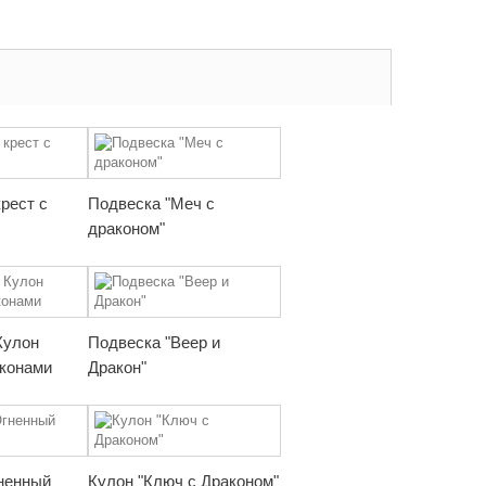
рест с
Подвеска "Меч с
драконом"
Кулон
Подвеска "Веер и
аконами
Дракон"
ненный
Кулон "Ключ с Драконом"