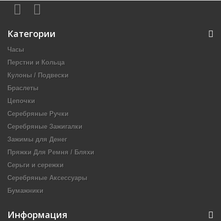
Категории
Часы
Перстни и Кольца
Кулоны / Подвески
Браслеты
Цепочки
Серебряные Ручки
Серебряные Зажигалки
Зажимы для Денег
Пряжки Для Ремня / Бляхи
Серьги и сережки
Серебряные Аксессуары
Бумажники
Информация