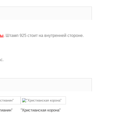
бы
. Штамп 925 стоит на внутренней стороне.
с.
тианин"
"Христианская корона"