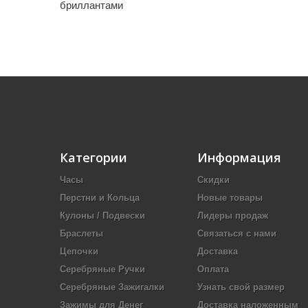
бриллантами
Категории
Информация
Часы
Скидки
Перстни и Кольца
Новые товары
Кулоны / Подвески
Лидеры продаж
Браслеты
Связаться с нами
Цепочки
Доставка
Серебряные Ручки
Оплата
Серебряные Зажигалки
Узнать свой размер
Зажимы для Денег
Доставка наложенным