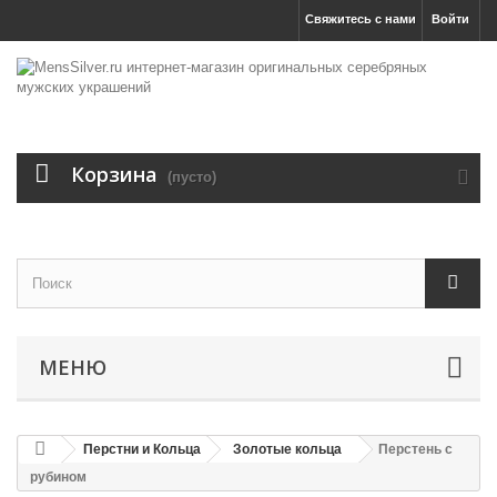
Свяжитесь с нами
Войти
Корзина
(пусто)
МЕНЮ
Перстни и Кольца
Золотые кольца
Перстень с
рубином