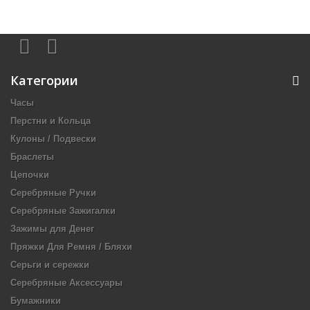
Категории
Часы
Перстни и Кольца
Кулоны / Подвески
Браслеты
Цепочки
Серебряные Ручки
Серебряные Зажигалки
Зажимы для Денег
Пряжки Для Ремня / Бляхи
Серьги и сережки
Серебряные Аксессуары
Бумажники