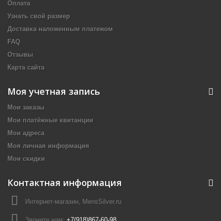
Оплата
Узнать свой размер
Доставка наложенным платежом
FAQ
Отзывы
Карта сайта
Моя учетная запись
Мои заказы
Мои платёжные квитанции
Мои адреса
Моя личная информация
Мои скидки
Контактная информация
Интернет-магазин, MensSilver.ru
Звоните нам:
+7(918)867-60-98