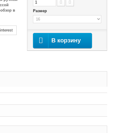
ассой
ообзор в
Размер
nterest
В корзину