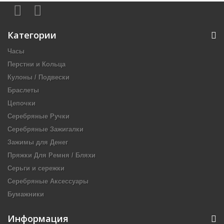
Категории
Часы
Перстни и Кольца
Кулоны / Подвески
Браслеты
Цепочки
Серебряные Ручки
Серебряные Зажигалки
Зажимы для Денег
Пряжки Для Ремня / Бляхи
Серьги и сережки
Серебряные Аксессуары
Бумажники
Информация