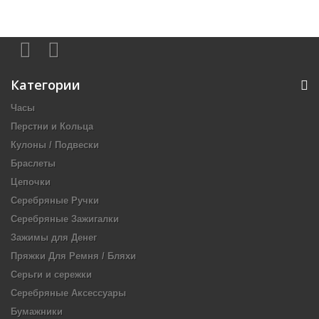
Категории
Часы
Перстни и Кольца
Кулоны / Подвески
Браслеты
Цепочки
Серебряные Ручки
Серебряные Зажигалки
Зажимы для Денег
Пряжки Для Ремня / Бляхи
Серьги и сережки
Серебряные Аксессуары
Бумажники