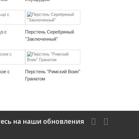
о с
Перстень Серебряный
"Заключенный"
ое с
Перстень "Римский Воин"
Гранатом
есь на наши обновления