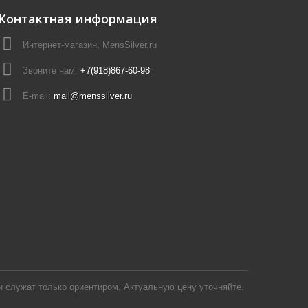
Контактная информация
Интернет-магазин, MensSilver.ru
Звоните нам:
+7(918)867-60-98
E-mail:
mail@menssilver.ru
 служат только ориентиром. Актуальную цену уточняйте.