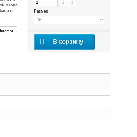
сой около
бзор в
Размер
nterest
В корзину