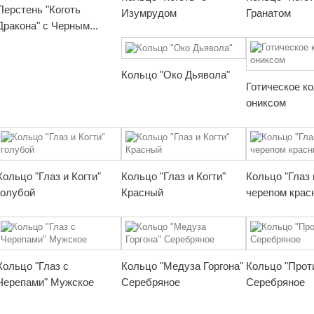
Перстень "Коготь
Изумрудом
Гранатом
Дракона" с Черным...
Кольцо "Око Дьявола"
Готическое к
ониксом
Кольцо "Глаз и Когти"
Кольцо "Глаз и Когти"
Кольцо "Глаз 
голубой
Красный
черепом крас
Кольцо "Глаз с
Кольцо "Медуза Горгона"
Кольцо "Прот
Черепами" Мужское
Серебряное
Серебряное