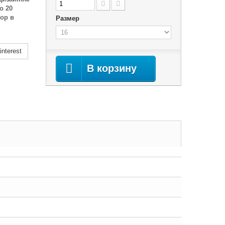
о 20
ор в
Размер
nterest
В корзину