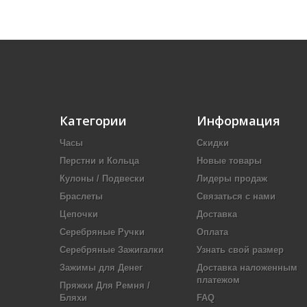
Категории
Информация
Часы
Скидки
Перстни и Кольца
Новые товары
Кулоны / Подвески
Лидеры продаж
Браслеты
Связаться с нами
Цепочки
Доставка
Серебряные Ручки
Оплата
Серебряные Зажигалки
Узнать свой размер
Зажимы для Денег
Доставка наложенным
платежом
Пряжки Для Ремня /
Бляхи
FAQ