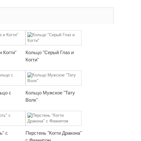
и Когти"
Кольцо "Серый Глаз и
Когти"
ьцо с
Кольцо Мужское "Тату
Волк"
ь" с
Перстень "Когти Дракона"
с Фианитом