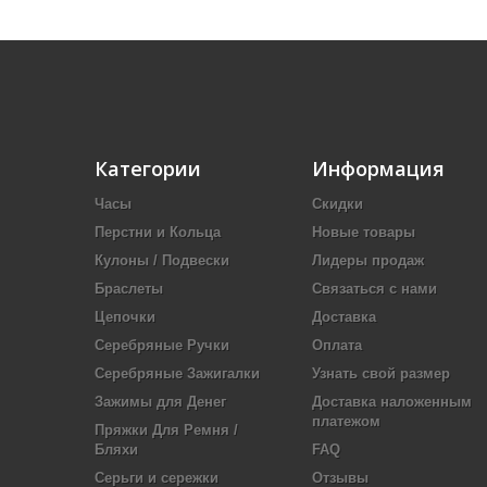
Категории
Информация
Часы
Скидки
Перстни и Кольца
Новые товары
Кулоны / Подвески
Лидеры продаж
Браслеты
Связаться с нами
Цепочки
Доставка
Серебряные Ручки
Оплата
Серебряные Зажигалки
Узнать свой размер
Зажимы для Денег
Доставка наложенным
платежом
Пряжки Для Ремня /
Бляхи
FAQ
Серьги и сережки
Отзывы