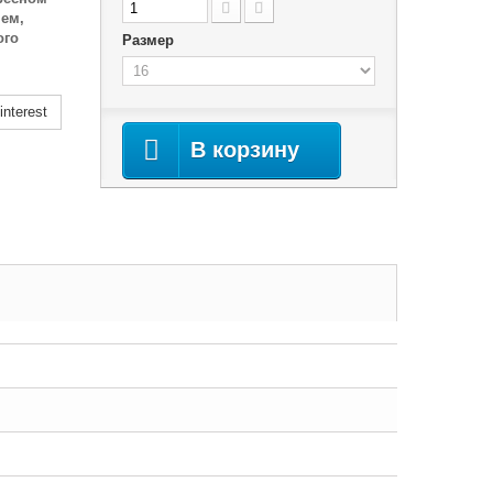
ем,
ого
Размер
nterest
В корзину