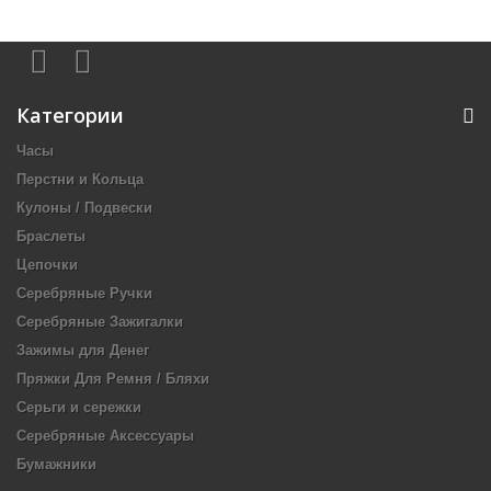
Категории
Часы
Перстни и Кольца
Кулоны / Подвески
Браслеты
Цепочки
Серебряные Ручки
Серебряные Зажигалки
Зажимы для Денег
Пряжки Для Ремня / Бляхи
Серьги и сережки
Серебряные Аксессуары
Бумажники