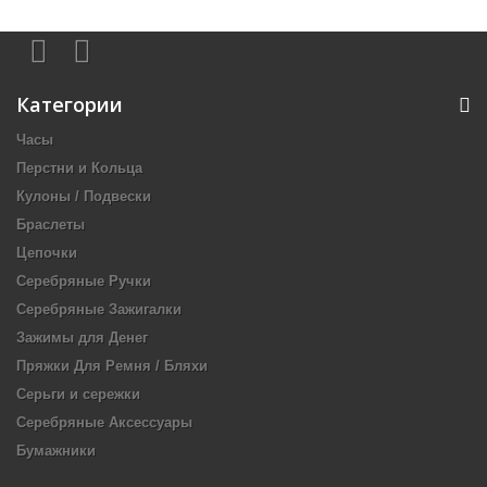
Категории
Часы
Перстни и Кольца
Кулоны / Подвески
Браслеты
Цепочки
Серебряные Ручки
Серебряные Зажигалки
Зажимы для Денег
Пряжки Для Ремня / Бляхи
Серьги и сережки
Серебряные Аксессуары
Бумажники