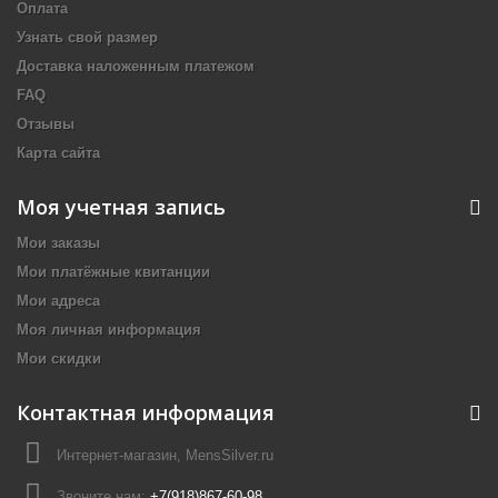
Оплата
Узнать свой размер
Доставка наложенным платежом
FAQ
Отзывы
Карта сайта
Моя учетная запись
Мои заказы
Мои платёжные квитанции
Мои адреса
Моя личная информация
Мои скидки
Контактная информация
Интернет-магазин, MensSilver.ru
Звоните нам:
+7(918)867-60-98