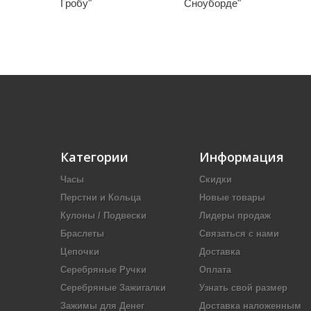
Гробу"
Сноуборде"
Категории
Информация
Часы
Скидки
Перстни и Кольца
Новые товары
Кулоны / Подвески
Лидеры продаж
Браслеты
Связаться с нами
Цепочки
Доставка
Серебряные Ручки
Оплата
Серебряные Зажигалки
Узнать свой размер
Зажимы для Денег
Доставка наложенным