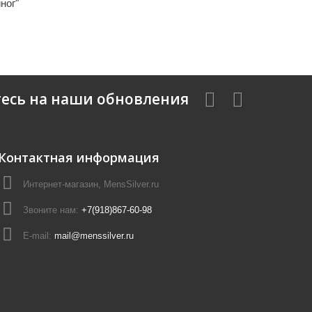
ног"
есь на наши обновления
Контактная информация
Интернет-магазин, MensSilver.ru
Звоните нам:
+7(918)867-60-98
E-mail:
mail@menssilver.ru