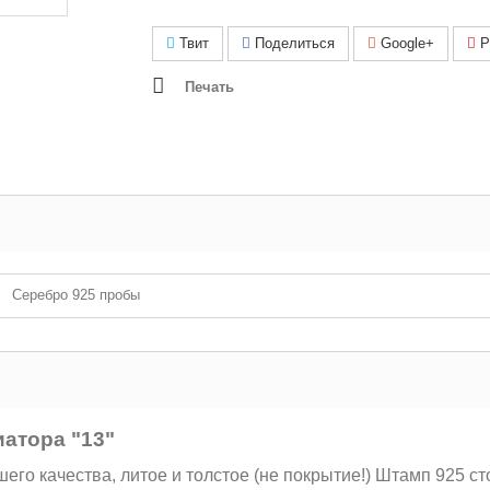
Твит
Поделиться
Google+
Pi
Печать
Серебро 925 пробы
атора "13"
го качества, литое и толстое (не покрытие!) Штамп 925 ст