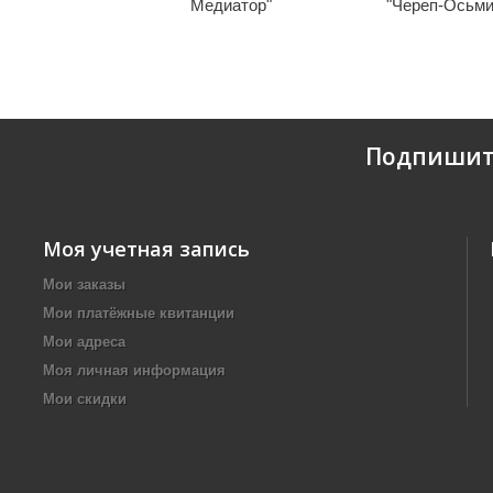
Медиатор"
"Череп-Осьми
Подпишит
Моя учетная запись
Мои заказы
Мои платёжные квитанции
Мои адреса
Моя личная информация
Мои скидки