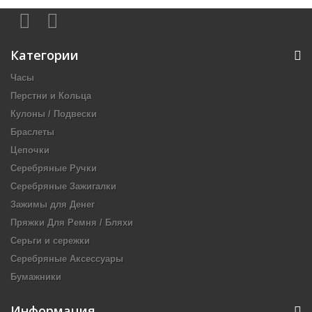
Категории
Часы
Перстни и Кольца
Кулоны / Подвески
Браслеты
Цепочки
Серебряные Ручки
Серебряные Зажигалки
Зажимы для Денег
Пряжки Для Ремня / Бляхи
Серьги и сережки
Серебряные Аксессуары
Бумажники
Информация