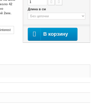
коло 42
но
Длина в см
ой 2мм.
nterest
В корзину