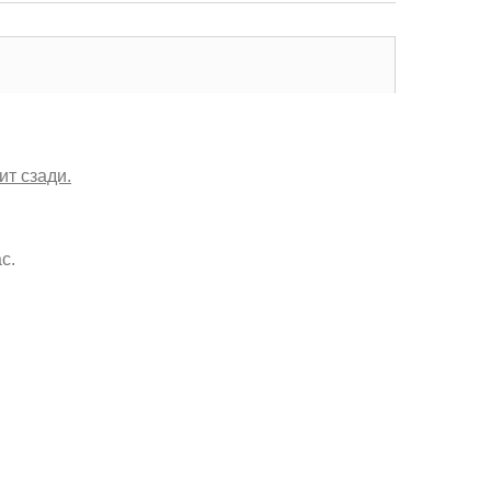
ит сзади.
с.