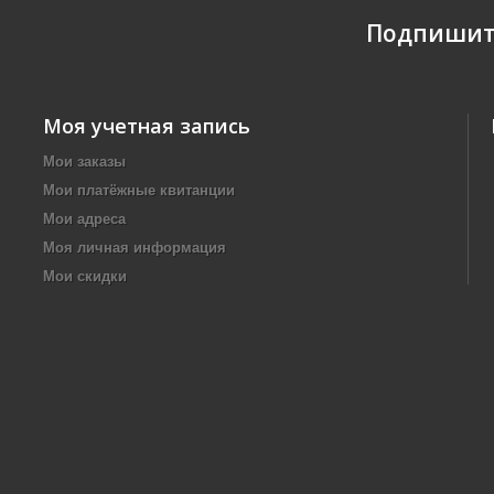
Подпишит
Моя учетная запись
Мои заказы
Мои платёжные квитанции
Мои адреса
Моя личная информация
Мои скидки