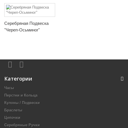
Серебряная Подвеска
"Череп-Осьминог"
Категории
Часы
Перстни и Кольца
Кулоны / Подвески
Браслеты
Цепочки
Серебряные Ручки