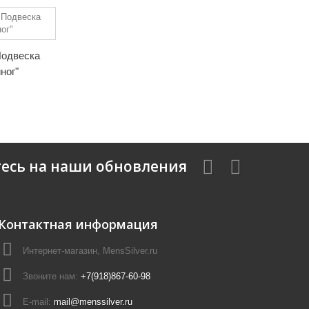
Подвеска
ног"
есь на наши обновления
Контактная информация
Интернет-магазин, MensSilver.ru
Звоните нам:
+7(918)867-60-98
E-mail:
mail@menssilver.ru