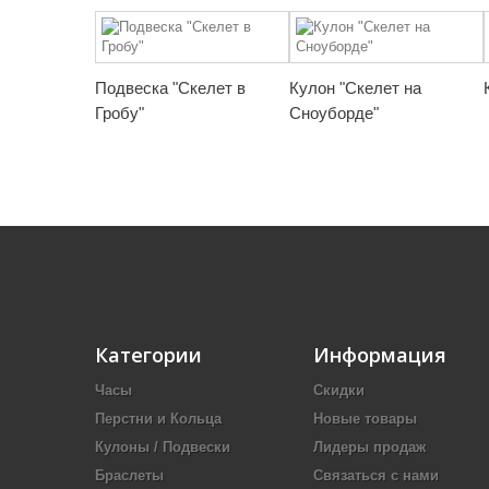
Подвеска "Скелет в
Кулон "Скелет на
Гробу"
Сноуборде"
Категории
Информация
Часы
Скидки
Перстни и Кольца
Новые товары
Кулоны / Подвески
Лидеры продаж
Браслеты
Связаться с нами