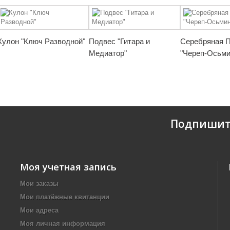
Кулон "Ключ Разводной"
Подвес "Гитара и
Серебряная 
Медиатор"
"Череп-Осьми
Подпишит
Моя учетная запись
Мои заказы
Мои платёжные квитанции
Мои адреса
Моя личная информация