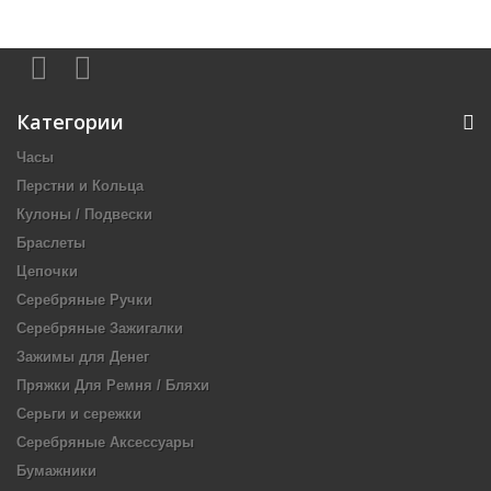
Категории
Часы
Перстни и Кольца
Кулоны / Подвески
Браслеты
Цепочки
Серебряные Ручки
Серебряные Зажигалки
Зажимы для Денег
Пряжки Для Ремня / Бляхи
Серьги и сережки
Серебряные Аксессуары
Бумажники