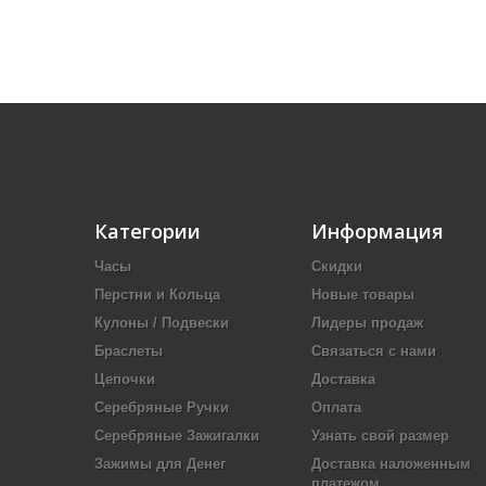
Категории
Информация
Часы
Скидки
Перстни и Кольца
Новые товары
Кулоны / Подвески
Лидеры продаж
Браслеты
Связаться с нами
Цепочки
Доставка
Серебряные Ручки
Оплата
Серебряные Зажигалки
Узнать свой размер
Зажимы для Денег
Доставка наложенным
платежом