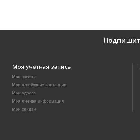
Подпишит
Моя учетная запись
Мои заказы
Мои платёжные квитанции
Мои адреса
Моя личная информация
Мои скидки