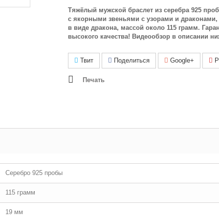
Тяжёлый мужской браслет из серебра 925 про
с якорными звеньями с узорами и драконами,
в виде дракона, массой около 115 грамм. Гара
высокого качества! Видеообзор в описании ни
Твит
Поделиться
Google+
Pi
Печать
Серебро 925 пробы
115 грамм
19 мм