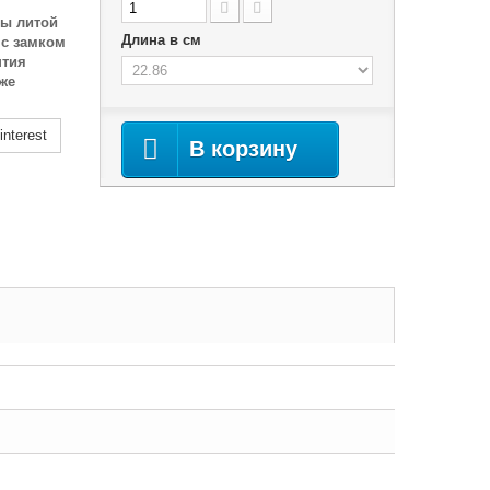
бы литой
Длина в см
 с замком
нтия
же
nterest
В корзину