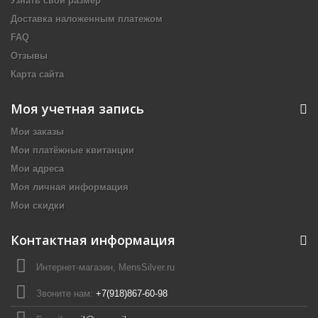
Узнать свой размер
Доставка наложенным платежом
FAQ
Отзывы
Карта сайта
Моя учетная запись
Мои заказы
Мои платёжные квитанции
Мои адреса
Моя личная информация
Мои скидки
Контактная информация
Интернет-магазин, MensSilver.ru
Звоните нам:
+7(918)867-60-98