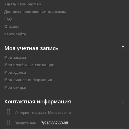
Узнать свой размер
Доставка наложенным платежом
FAQ
Отзывы
Карта сайта
Моя учетная запись
Мои заказы
Мои платёжные квитанции
Мои адреса
Моя личная информация
Мои скидки
Контактная информация
Интернет-магазин, MensSilver.ru
Звоните нам:
+7(918)867-60-98