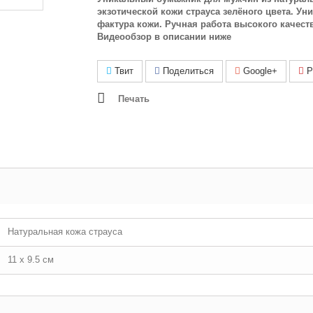
экзотической кожи страуса зелёного цвета. Ун
фактура кожи. Ручная работа высокого качеств
Видеообзор в описании ниже
Твит
Поделиться
Google+
Pi
Печать
Натуральная кожа страуса
11 х 9.5 см