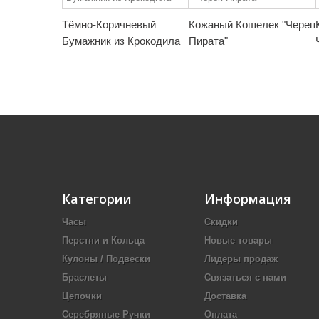
Тёмно-Коричневый
Кожаный Кошелек "Череп
Бумажник из Крокодила
Пирата"
Категории
Информация
Часы
Скидки
Перстни и Кольца
Новые товары
Кулоны / Подвески
Лидеры продаж
Браслеты
Связаться с нами
Цепочки
Доставка
Серебряные Ручки
Оплата