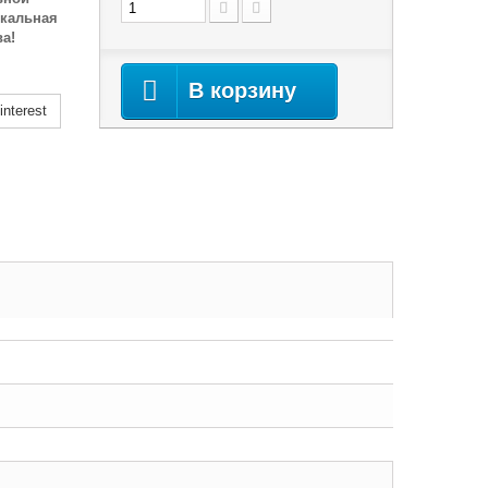
икальная
а!
В корзину
nterest