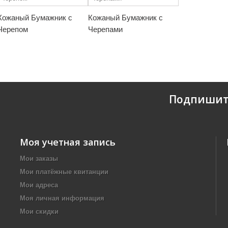
Кожаный Бумажник с
Кожаный Бумажник с
Черепом
Черепами
Подпишит
Моя учетная запись
Мои заказы
Мои платёжные квитанции
Мои адреса
Моя личная информация
Мои скидки