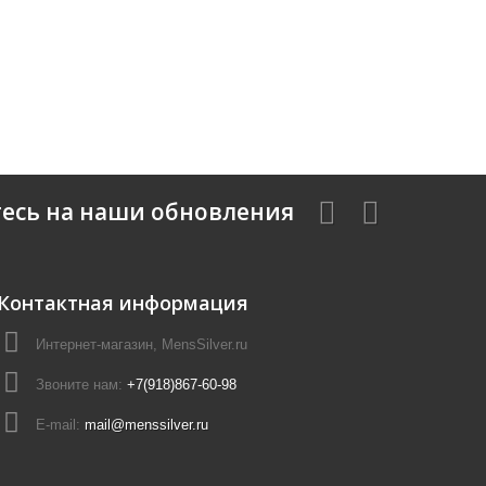
есь на наши обновления
Контактная информация
Интернет-магазин, MensSilver.ru
Звоните нам:
+7(918)867-60-98
E-mail:
mail@menssilver.ru